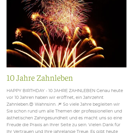
10 Jahre Zahnleben
HAPPY BIRTHDAY - 10 JAHRE ZAHNLEBEN Genau heute
vor 10 Jahren haben wir eröffnet, ein Jahrzehnt
Zahnleben.😍 Wahnsinn. 🎆 So viele Jahre begleiten wir
Sie schon rund um alle Themen der professionellen und
ästhetischen Zahngesundheit und es macht uns so eine
Freude die Praxis an Ihrer Seite zu sein. Vielen Dank für
Ihr Vertrauen und Ihre jahrelange Treue. Es gibt heute