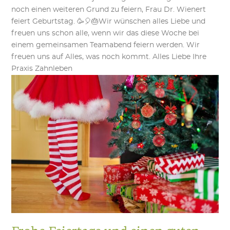
noch einen weiteren Grund zu feiern, Frau Dr. Wienert
feiert Geburtstag. 🥳🎈🎂Wir wünschen alles Liebe und
freuen uns schon alle, wenn wir das diese Woche bei
einem gemeinsamen Teamabend feiern werden. Wir
freuen uns auf Alles, was noch kommt. Alles Liebe Ihre
Praxis Zahnleben