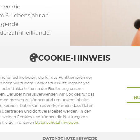
men die
m 6. Lebensjahr an
olgende
nderzahnheilkunde:
ärben der Zähne
COOKIE-HINWEIS
 und Putzübungen
iche Technologien, die für das Funktionieren der
eibenden
verwenden wir zudem Cookies zur Nutzungsanalyse
r oder Unklarheiten in der Bedienung unserer
len. Darüber hinaus verwenden wir Cookies für das
NU
hmen messen zu können und um unsere Inhalte
 in unseren
n zu können. Dabei kann es vorkommen, dass Daten
übertragen und dort verarbeitet werden. In den
u Hause richtig
 einzelnen Cookies und können die Nutzung von
e hierzu in unseren
Datenschutzhinweisen
.
len Situation
ie daran auch Ihr
DATENSCHUTZHINWEISE