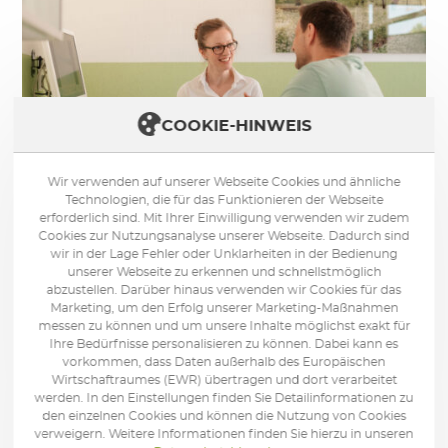
COOKIE-HINWEIS
Wir verwenden auf unserer Webseite Cookies und ähnliche
Technologien, die für das Funktionieren der Webseite
erforderlich sind. Mit Ihrer Einwilligung verwenden wir zudem
Cookies zur Nutzungsanalyse unserer Webseite. Dadurch sind
wir in der Lage Fehler oder Unklarheiten in der Bedienung
Was Sie bei Ihrer Zahnarzt Auswahl beachten
unserer Webseite zu erkennen und schnellstmöglich
abzustellen. Darüber hinaus verwenden wir Cookies für das
sollten
Marketing, um den Erfolg unserer Marketing-Maßnahmen
messen zu können und um unsere Inhalte möglichst exakt für
Nur wenige Patienten gehen wirklich gerne zum
Ihre Bedürfnisse personalisieren zu können. Dabei kann es
vorkommen, dass Daten außerhalb des Europäischen
Zahnarzt – das würden wir gerne ändern. Wenn Zahnarzt
Wirtschaftraumes (EWR) übertragen und dort verarbeitet
und Patient gleichmäßig viel Wert auf Zahnerhaltung
werden. In den Einstellungen finden Sie Detailinformationen zu
und Prophylaxe legen, werden Zahnarztbesuche eine
den einzelnen Cookies und können die Nutzung von Cookies
regelmäßige Routine die entspannt abläuft. Wählen Sie
verweigern. Weitere Informationen finden Sie hierzu in unseren