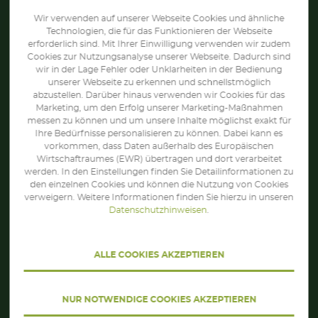
Wir verwenden auf unserer Webseite Cookies und ähnliche
Unsere Prinzipien
Technologien, die für das Funktionieren der Webseite
erforderlich sind. Mit Ihrer Einwilligung verwenden wir zudem
Karriere
Cookies zur Nutzungsanalyse unserer Webseite. Dadurch sind
wir in der Lage Fehler oder Unklarheiten in der Bedienung
Kontakt
unserer Webseite zu erkennen und schnellstmöglich
abzustellen. Darüber hinaus verwenden wir Cookies für das
Marketing, um den Erfolg unserer Marketing-Maßnahmen
Datenschutz
messen zu können und um unsere Inhalte möglichst exakt für
Ihre Bedürfnisse personalisieren zu können. Dabei kann es
Impressum
vorkommen, dass Daten außerhalb des Europäischen
Wirtschaftraumes (EWR) übertragen und dort verarbeitet
werden. In den Einstellungen finden Sie Detailinformationen zu
den einzelnen Cookies und können die Nutzung von Cookies
FOLGEN SIE UNS:
verweigern. Weitere Informationen finden Sie hierzu in unseren
Datenschutzhinweisen
.
ALLE COOKIES AKZEPTIEREN
NUR NOTWENDIGE COOKIES AKZEPTIEREN