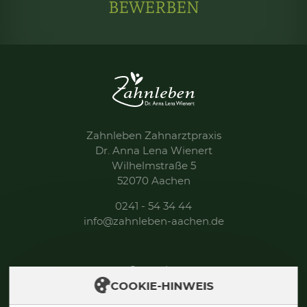
BEWERBEN
Zahnleben Zahnarztpraxis
Dr. Anna Lena Wienert
Wilhelmstraße 5
52070 Aachen
0241 - 54 34 44
info@zahnleben-aachen.de
Startseite
COOKIE-HINWEIS
Über uns