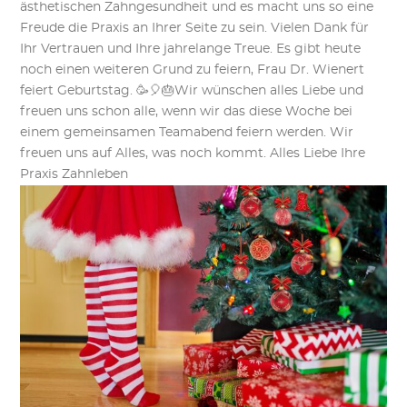
ästhetischen Zahngesundheit und es macht uns so eine
Freude die Praxis an Ihrer Seite zu sein. Vielen Dank für
Ihr Vertrauen und Ihre jahrelange Treue. Es gibt heute
noch einen weiteren Grund zu feiern, Frau Dr. Wienert
feiert Geburtstag. 🥳🎈🎂Wir wünschen alles Liebe und
freuen uns schon alle, wenn wir das diese Woche bei
einem gemeinsamen Teamabend feiern werden. Wir
freuen uns auf Alles, was noch kommt. Alles Liebe Ihre
Praxis Zahnleben