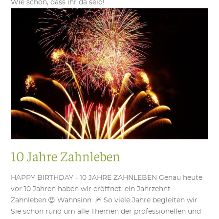
Wie schön, dass ihr da seid!
10 Jahre Zahnleben
HAPPY BIRTHDAY - 10 JAHRE ZAHNLEBEN Genau heute
vor 10 Jahren haben wir eröffnet, ein Jahrzehnt
Zahnleben.😍 Wahnsinn. 🎆 So viele Jahre begleiten wir
Sie schon rund um alle Themen der professionellen und