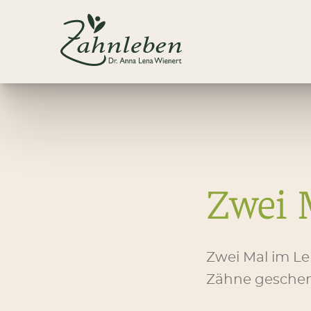
Zwei 
Zwei Mal im L
Zähne gesche