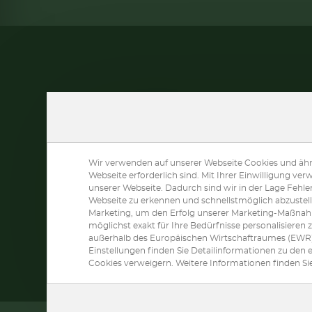
Wir verwenden auf unserer Webseite Cookies und ähnl
Webseite erforderlich sind. Mit Ihrer Einwilligung 
unserer Webseite. Dadurch sind wir in der Lage Fehle
Webseite zu erkennen und schnellstmöglich abzustel
Marketing, um den Erfolg unserer Marketing-Maßna
FOLGEN SIE UNS:
möglichst exakt für Ihre Bedürfnisse personalisiere
außerhalb des Europäischen Wirtschaftraumes (EWR) 
Einstellungen finden Sie Detailinformationen zu den
Cookies verweigern. Weitere Informationen finden Si