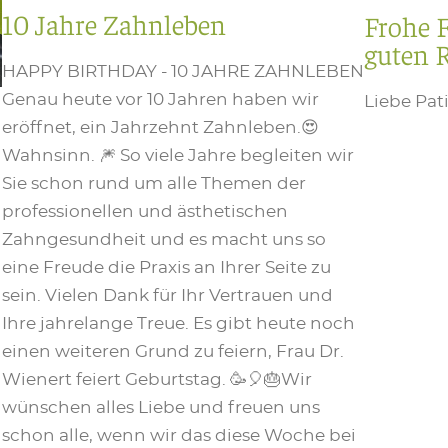
10 Jahre Zahnleben
Frohe F
guten 
HAPPY BIRTHDAY - 10 JAHRE ZAHNLEBEN
Genau heute vor 10 Jahren haben wir
Liebe Pat
eröffnet, ein Jahrzehnt Zahnleben.😍
Wahnsinn. 🎆 So viele Jahre begleiten wir
Sie schon rund um alle Themen der
professionellen und ästhetischen
Zahngesundheit und es macht uns so
eine Freude die Praxis an Ihrer Seite zu
sein. Vielen Dank für Ihr Vertrauen und
Ihre jahrelange Treue. Es gibt heute noch
einen weiteren Grund zu feiern, Frau Dr.
Wienert feiert Geburtstag. 🥳🎈🎂Wir
wünschen alles Liebe und freuen uns
schon alle, wenn wir das diese Woche bei