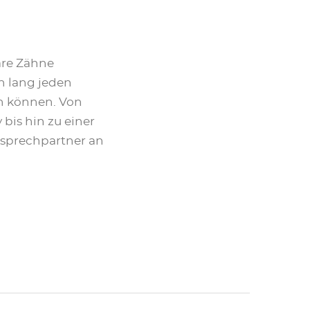
are Zähne
n lang jeden
n können. Von
bis hin zu einer
nsprechpartner an