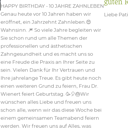
guten 
HAPPY BIRTHDAY - 10 JAHRE ZAHNLEBEN
Genau heute vor 10 Jahren haben wir
Liebe Pat
eröffnet, ein Jahrzehnt Zahnleben.😍
Wahnsinn. 🎆 So viele Jahre begleiten wir
Sie schon rund um alle Themen der
professionellen und ästhetischen
Zahngesundheit und es macht uns so
eine Freude die Praxis an Ihrer Seite zu
sein. Vielen Dank für Ihr Vertrauen und
Ihre jahrelange Treue. Es gibt heute noch
einen weiteren Grund zu feiern, Frau Dr.
Wienert feiert Geburtstag. 🥳🎈🎂Wir
wünschen alles Liebe und freuen uns
schon alle, wenn wir das diese Woche bei
einem gemeinsamen Teamabend feiern
werden. Wir freuen uns auf Alles, was