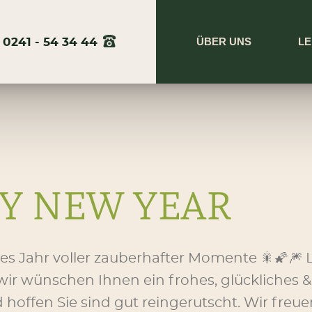
ÜBER UNS
LE
0241 - 54 34 44
Y NEW YEAR
eues Jahr voller zauberhafter Momente 🎇🌠🎆 
 wir wünschen Ihnen ein frohes, glückliches 
 hoffen Sie sind gut reingerutscht. Wir freu