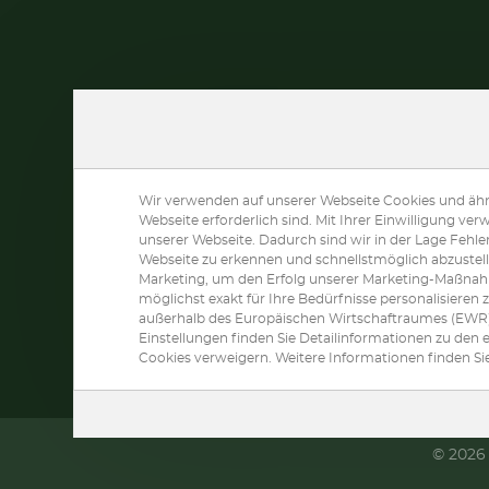
Wir verwenden auf unserer Webseite Cookies und ähnl
Webseite erforderlich sind. Mit Ihrer Einwilligung 
unserer Webseite. Dadurch sind wir in der Lage Fehle
Webseite zu erkennen und schnellstmöglich abzustel
Marketing, um den Erfolg unserer Marketing-Maßna
FOLGEN SIE UNS:
möglichst exakt für Ihre Bedürfnisse personalisiere
außerhalb des Europäischen Wirtschaftraumes (EWR) 
Einstellungen finden Sie Detailinformationen zu den
Cookies verweigern. Weitere Informationen finden Si
© 202