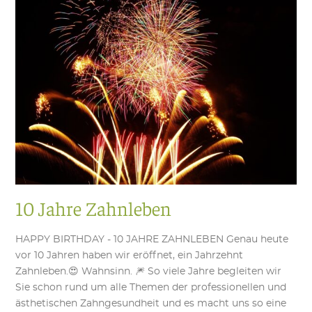
10 Jahre Zahnleben
HAPPY BIRTHDAY - 10 JAHRE ZAHNLEBEN Genau heute
vor 10 Jahren haben wir eröffnet, ein Jahrzehnt
Zahnleben.😍 Wahnsinn. 🎆 So viele Jahre begleiten wir
Sie schon rund um alle Themen der professionellen und
ästhetischen Zahngesundheit und es macht uns so eine