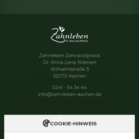
Zahnleben Zahnarztpraxis
Dr. Anna Lena Wienert
Wilhelmstraße 5
52070 Aachen
0241 - 54 34 44
info@zahnleben-aachen.de
Startseite
COOKIE-HINWEIS
Über uns