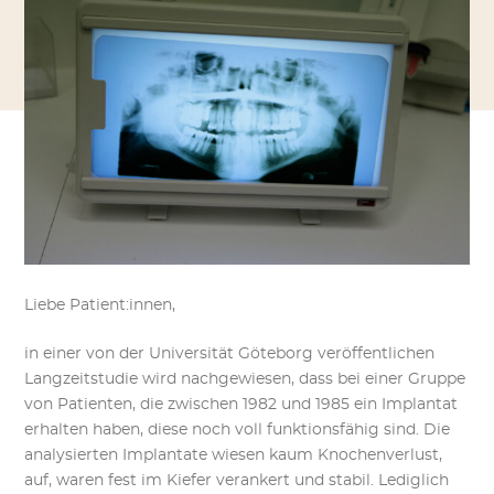
Liebe Patient:innen,
in einer von der Universität Göteborg veröffentlichen
Langzeitstudie wird nachgewiesen, dass bei einer Gruppe
von Patienten, die zwischen 1982 und 1985 ein Implantat
erhalten haben, diese noch voll funktionsfähig sind. Die
analysierten Implantate wiesen kaum Knochenverlust,
auf, waren fest im Kiefer verankert und stabil. Lediglich