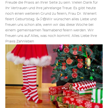
Freude die Praxis an Ihrer Seite zu sein. Vielen Dank für
Ihr Vertrauen und Ihre jahrelange Treue. Es gibt heute
noch einen weiteren Grund zu feiern, Frau Dr. Wienert
feiert Geburtstag. 🥳🎈🎂Wir wünschen alles Liebe und
freuen uns schon alle, wenn wir das diese Woche bei
einem gemeinsamen Teamabend feiern werden. Wir
freuen uns auf Alles, was noch kommt. Alles Liebe Ihre
Praxis Zahnleben